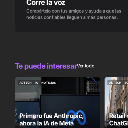
Corre la voz
Compártelo con tus amigos y ayuda a que las
noticias confiables lleguen a más personas.
Te puede interesar
Ver todo
ADTECH
IA
NOTICIAS
ADTECH
E
ADTECH
IA
NOTICIAS
ADTECH
E
Primero fue Anthropic,
Retail
ahora la IA de Meta
ChatGP