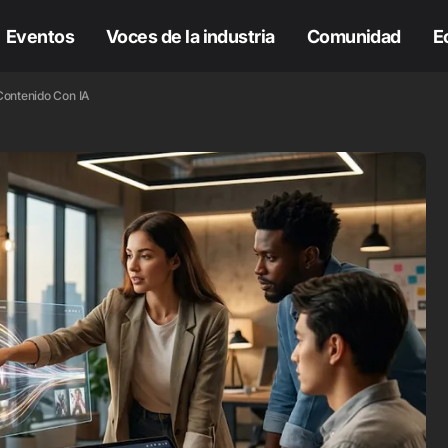
Eventos
Voces de la industria
Comunidad
E
Contenido Con IA
H
IA
COLUMNAS
H
IA
COLUMNAS
tualización:
hatGPT Ads llega a
xico con píxel,
atching automático
 conversiones
Comprar