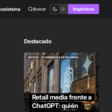
cosistema
Buscar
Registrarse
Registrarse
Destacado
ADTECH
ECOMMERCE & RETAILMEDIA
ADTECH
ECOMMERCE & RETAILMEDIA
Retail media frente a
ChatGPT: quién