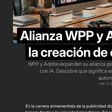
m
f
s
ADTECH
Alianza WPP y A
ADTECH
ag
la creación de
WPP y Adobe expanden su alianza glob
con IA. Descubre qué significa es
autom
mar. 4, 
En la carrera armamentista de la publicidad dig