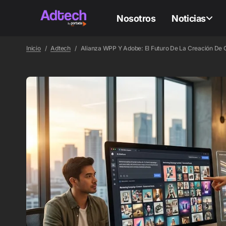
Nosotros
Noticias
Inicio
Adtech
Alianza WPP Y Adobe: El Futuro De La Creación De 
ADTEC
ADTEC
Ac
C
Mé
m
y