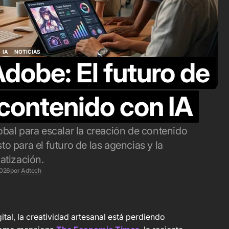
odeladas. Así
influencers no
unciona el nuevo
hacer influenc
tack de OpenAI
marketing
IA
NOTICIAS
dobe: El futuro de
IA
NOTICIAS
o. 7, 2026
ago. 4, 2026
 contenido con IA
al para escalar la creación de contenido
to para el futuro de las agencias y la
atización.
2026
por
Adtech
ital, la creatividad artesanal está perdiendo