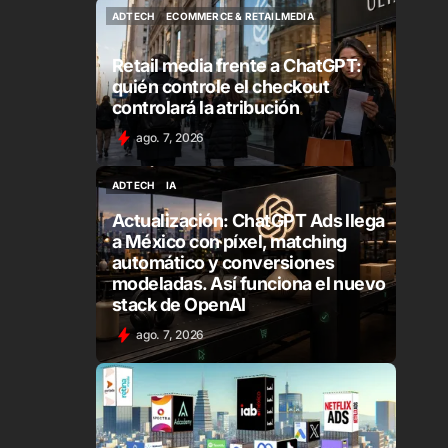
ADTECH
ECOMMERCE & RETAILMEDIA
ADTECH
ECOMMERCE & RETAILMEDIA
Retail media frente a ChatGPT:
quién controle el checkout
controlará la atribución
ago. 7, 2026
ADTECH
IA
ADTECH
IA
Actualización: ChatGPT Ads llega
a México con píxel, matching
automático y conversiones
modeladas. Así funciona el nuevo
stack de OpenAI
ago. 7, 2026