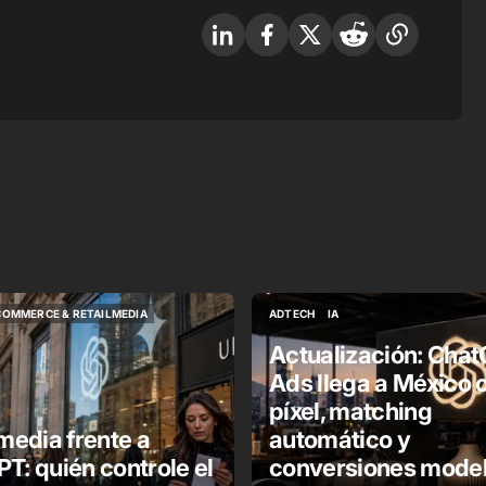
COMMERCE & RETAILMEDIA
ADTECH
IA
COMMERCE & RETAILMEDIA
ADTECH
IA
Actualización: Cha
Ads llega a México 
píxel, matching
 media frente a
automático y
T: quién controle el
conversiones mode