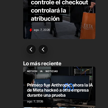
 es
controle el checkout
er
controlará la
atribución
ago. 7, 2026
Lo más reciente
ADTECH
IA
NOTICIAS
ADTECH
IA
NOTICIAS
Primero fue Anthropic, ahora la IA
de Meta hackeó a otra empresa
durante una prueba
ago. 7, 2026