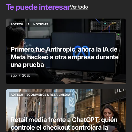
Te puede interesar
Ver todo
ADTECH
IA
NOTICIAS
ADTECH
IA
NOTICIAS
Primero fue Anthropic, ahora la IA de
Meta hackeó a otra empresa durante
una prueba
ago. 7, 2026
ADTECH
ECOMMERCE & RETAILMEDIA
ADTECH
ECOMMERCE & RETAILMEDIA
Retail media frente a ChatGPT: quién
controle el checkout controlará la