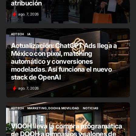
atribución
ago. 7, 2026
ADTECH
IA
ADTECH
IA
Actualización: ChatGPT Ads llega a
México con píxel, matching
automático y conversiones
modeladas. Así funciona el nuevo
stack de OpenAI
ago. 7, 2026
ADTECH
MARKETING, DOOH & MOVILIDAD
NOTICIAS
ADTECH
MARKETING, DOOH & MOVILIDAD
NOTICIAS
VIOOH lleva la compra programática
de DOOH a gimnasios y salones de