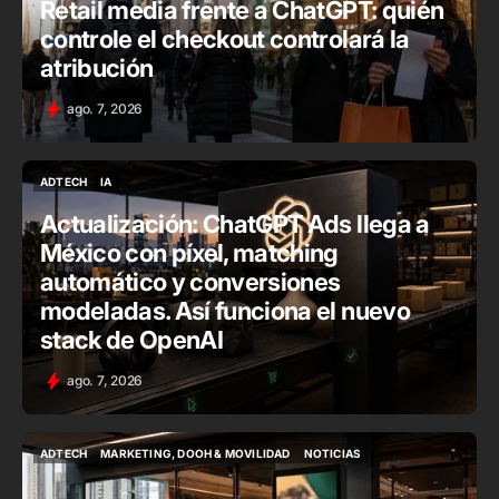
Retail media frente a ChatGPT: quién
controle el checkout controlará la
atribución
ago. 7, 2026
ADTECH
IA
ADTECH
IA
Actualización: ChatGPT Ads llega a
México con píxel, matching
automático y conversiones
modeladas. Así funciona el nuevo
stack de OpenAI
ago. 7, 2026
ADTECH
MARKETING, DOOH & MOVILIDAD
NOTICIAS
ADTECH
MARKETING, DOOH & MOVILIDAD
NOTICIAS