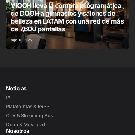
VIOOH lleva la compra programática
de DOOH a gimnasios y salones de
belleza en LATAM con una red de más
de 7,600 pantallas
ago. 6, 2026
Noticias
IA
Plataformas & RRSS
CTV & Streaming Ads
Dooh & Movilidad
Nosotros