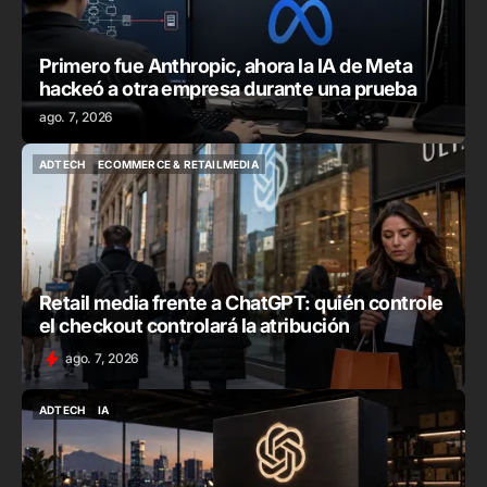
Primero fue Anthropic, ahora la IA de Meta
hackeó a otra empresa durante una prueba
ago. 7, 2026
ADTECH
ECOMMERCE & RETAILMEDIA
ADTECH
ECOMMERCE & RETAILMEDIA
Retail media frente a ChatGPT: quién controle
el checkout controlará la atribución
ago. 7, 2026
ADTECH
IA
ADTECH
IA