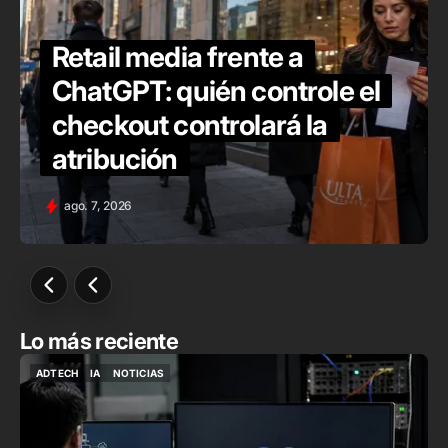
Retail media frente a
ChatGPT: quién controle el
checkout controlará la
atribución
ago. 7, 2026
Lo más reciente
ADTECH
IA
NOTICIAS
ADTECH
IA
NOTICIAS