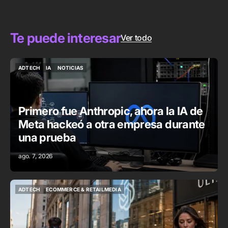
Te puede interesar
Ver todo
ADTECH
IA
NOTICIAS
ADTECH
IA
NOTICIAS
Primero fue Anthropic, ahora la IA de
Meta hackeó a otra empresa durante
una prueba
ago. 7, 2026
ADTECH
ECOMMERCE & RETAILMEDIA
ADTECH
ECOMMERCE & RETAILMEDIA