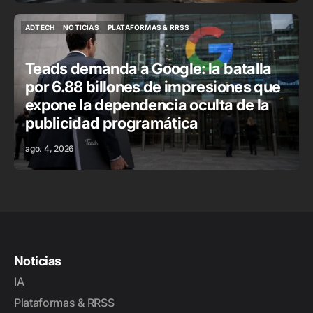
ADTECH
NOTICIAS
PLATAFORMAS & RRSS
ADTECH
NOTICIAS
PLATAFORMAS & RRSS
Teads demanda a Google: la batalla
por 6.88 billones de impresiones que
expone la dependencia oculta de la
publicidad programática
ago. 4, 2026
Noticias
IA
Plataformas & RRSS