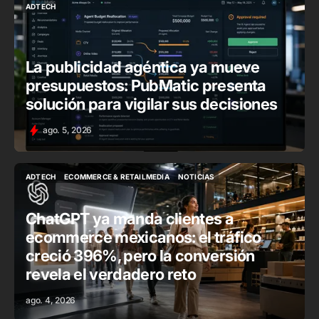
ADTECH
ADTECH
La publicidad agéntica ya mueve
presupuestos: PubMatic presenta
solución para vigilar sus decisiones
ago. 5, 2026
ADTECH
ECOMMERCE & RETAILMEDIA
NOTICIAS
ADTECH
ECOMMERCE & RETAILMEDIA
NOTICIAS
ChatGPT ya manda clientes a
ecommerce mexicanos: el tráfico
creció 396%, pero la conversión
revela el verdadero reto
ago. 4, 2026