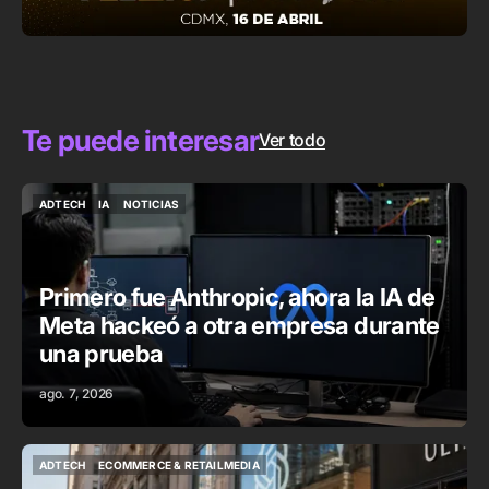
Te puede interesar
Ver todo
ADTECH
IA
NOTICIAS
ADTECH
IA
NOTICIAS
Primero fue Anthropic, ahora la IA de
Meta hackeó a otra empresa durante
una prueba
ago. 7, 2026
ADTECH
ECOMMERCE & RETAILMEDIA
ADTECH
ECOMMERCE & RETAILMEDIA