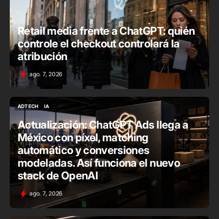
Retail media frente a ChatGPT: quién
controle el checkout controlará la
atribución
ago. 7, 2026
ADTECH
IA
ADTECH
IA
Actualización: ChatGPT Ads llega a
México con píxel, matching
automático y conversiones
modeladas. Así funciona el nuevo
stack de OpenAI
ago. 7, 2026