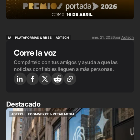
ene. 21, 2026
por
Adtech
IA
PLATAFORMAS & RRSS
ADTECH
IA
PLATAFORMAS & RRSS
ADTECH
Corre la voz
Compártelo con tus amigos y ayuda a que las
noticias confiables lleguen a más personas.
Destacado
ADTECH
ECOMMERCE & RETAILMEDIA
ADTECH
ECOMMERCE & RETAILMEDIA