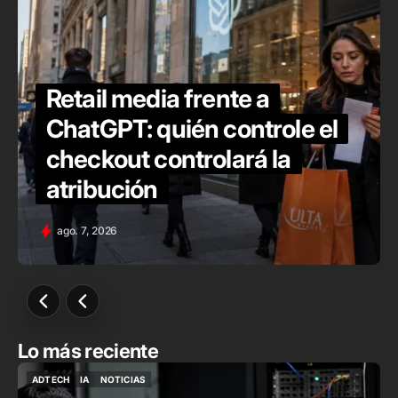
Retail media frente a
ChatGPT: quién controle el
checkout controlará la
atribución
ago. 7, 2026
Lo más reciente
ADTECH
IA
NOTICIAS
ADTECH
IA
NOTICIAS