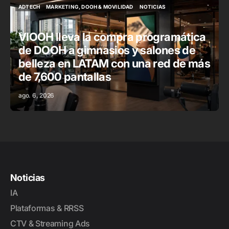
ADTECH
MARKETING, DOOH & MOVILIDAD
NOTICIAS
ADTECH
MARKETING, DOOH & MOVILIDAD
NOTICIAS
VIOOH lleva la compra programática
de DOOH a gimnasios y salones de
belleza en LATAM con una red de más
de 7,600 pantallas
ago. 6, 2026
Noticias
IA
Plataformas & RRSS
CTV & Streaming Ads