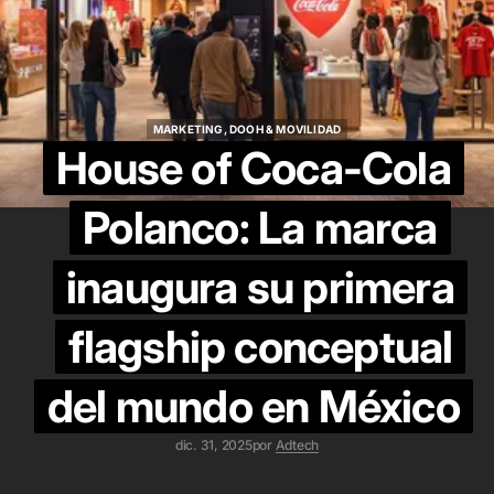
MARKETING, DOOH & MOVILIDAD
MARKETING, DOOH & MOVILIDAD
House of Coca-Cola
Polanco: La marca
inaugura su primera
flagship conceptual
del mundo en México
dic. 31, 2025
por
Adtech