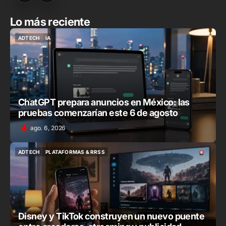
Lo más reciente
ADTECH
IA
ADTECH
IA
ChatGPT prepara anuncios en México: las
pruebas comenzarían este 6 de agosto
ago. 6, 2026
ADTECH
PLATAFORMAS & RRSS
ADTECH
PLATAFORMAS & RRSS
Disney y TikTok construyen un nuevo puente