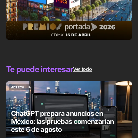
Te puede interesar
Ver todo
ADTECH
IA
ADTECH
IA
ChatGPT prepara anuncios en
México: las pruebas comenzarían
este 6 de agosto