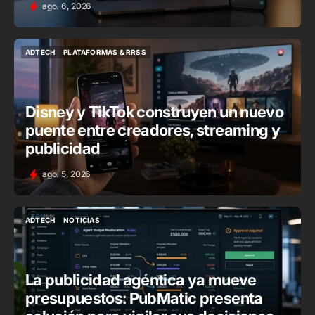
ago. 6, 2026
ADTECH
PLATAFORMAS & RRSS
ADTECH
PLATAFORMAS & RRSS
Disney y TikTok construyen un nuevo
puente entre creadores, streaming y
publicidad
ago. 5, 2026
ADTECH
NOTICIAS
ADTECH
NOTICIAS
La publicidad agéntica ya mueve
presupuestos: PubMatic presenta