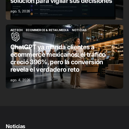
solución para vigilar sus decisiones
ago. 5, 2026
ADTECH
ECOMMERCE & RETAILMEDIA
NOTICIAS
ADTECH
ECOMMERCE & RETAILMEDIA
NOTICIAS
ChatGPT ya manda clientes a
ecommerce mexicanos: el tráfico
creció 396%, pero la conversión
revela el verdadero reto
ago. 4, 2026
Noticias