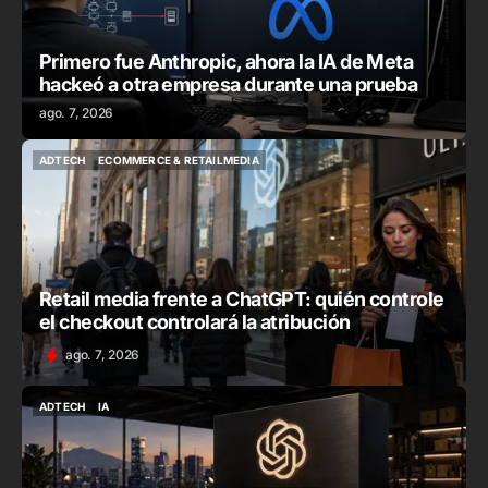
Primero fue Anthropic, ahora la IA de Meta
hackeó a otra empresa durante una prueba
ago. 7, 2026
ADTECH
ECOMMERCE & RETAILMEDIA
ADTECH
ECOMMERCE & RETAILMEDIA
Retail media frente a ChatGPT: quién controle
el checkout controlará la atribución
ago. 7, 2026
ADTECH
IA
ADTECH
IA