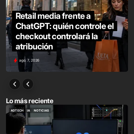
Retail media frente a
ChatGPT: quién controle el
checkout controlará la
atribución
ago. 7, 2026
Lo más reciente
ADTECH
IA
NOTICIAS
ADTECH
IA
NOTICIAS