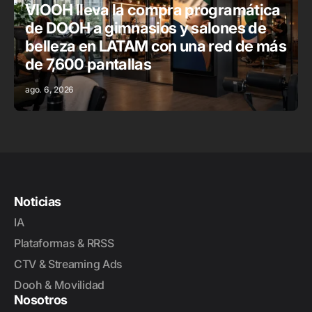
VIOOH lleva la compra programática
de DOOH a gimnasios y salones de
belleza en LATAM con una red de más
de 7,600 pantallas
ago. 6, 2026
Noticias
IA
Plataformas & RRSS
CTV & Streaming Ads
Dooh & Movilidad
Nosotros