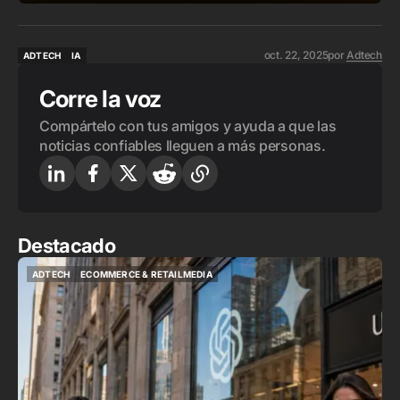
oct. 22, 2025
por
Adtech
ADTECH
IA
ADTECH
IA
Corre la voz
Compártelo con tus amigos y ayuda a que las
noticias confiables lleguen a más personas.
Destacado
ADTECH
ECOMMERCE & RETAILMEDIA
ADTECH
ECOMMERCE & RETAILMEDIA