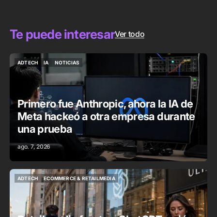
Te puede interesar
Ver todo
ADTECH
IA
NOTICIAS
ADTECH
IA
NOTICIAS
Primero fue Anthropic, ahora la IA de
Meta hackeó a otra empresa durante
una prueba
ago. 7, 2026
ADTECH
ECOMMERCE & RETAILMEDIA
ADTECH
ECOMMERCE & RETAILMEDIA