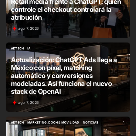
Retail media frente a ChatGPT: quién
controle el checkout controlará la
atribución
ago. 7, 2026
ADTECH
IA
ADTECH
IA
Actualización: ChatGPT Ads llega a
México con píxel, matching
automático y conversiones
modeladas. Así funciona el nuevo
stack de OpenAI
ago. 7, 2026
ADTECH
MARKETING, DOOH & MOVILIDAD
NOTICIAS
ADTECH
MARKETING, DOOH & MOVILIDAD
NOTICIAS