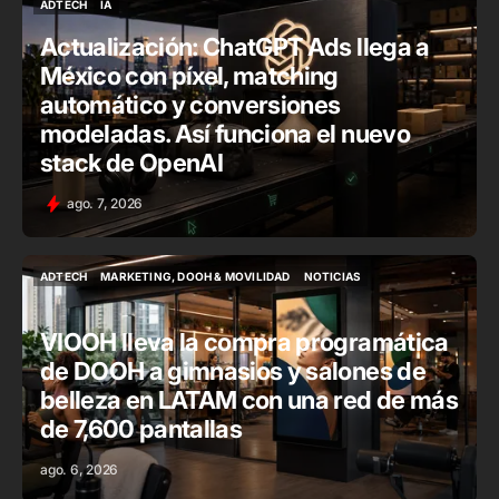
ADTECH
IA
ADTECH
IA
Actualización: ChatGPT Ads llega a
México con píxel, matching
automático y conversiones
modeladas. Así funciona el nuevo
stack de OpenAI
ago. 7, 2026
ADTECH
MARKETING, DOOH & MOVILIDAD
NOTICIAS
ADTECH
MARKETING, DOOH & MOVILIDAD
NOTICIAS
VIOOH lleva la compra programática
de DOOH a gimnasios y salones de
belleza en LATAM con una red de más
de 7,600 pantallas
ago. 6, 2026