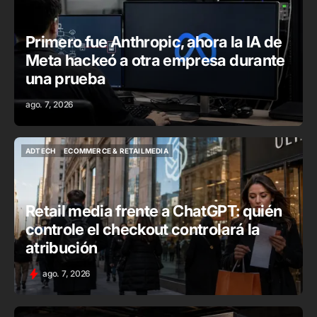
Primero fue Anthropic, ahora la IA de
Meta hackeó a otra empresa durante
una prueba
ago. 7, 2026
ADTECH
ECOMMERCE & RETAILMEDIA
ADTECH
ECOMMERCE & RETAILMEDIA
Retail media frente a ChatGPT: quién
controle el checkout controlará la
atribución
ago. 7, 2026