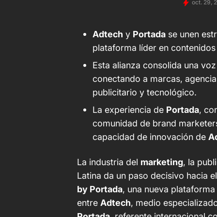
oct. 29, 
Adtech
y
Portada
se unen est
plataforma líder en contenidos
Esta alianza consolida una voz
conectando a marcas, agencias
publicitario y tecnológico.
La experiencia de
Portada
, co
comunidad de brand marketers,
capacidad de innovación de
A
La industria del
marketing
, la pub
Latina da un paso decisivo hacia e
by Portada
, una nueva plataforma 
entre
Adtech
, medio especializado
Portada
, referente internacional