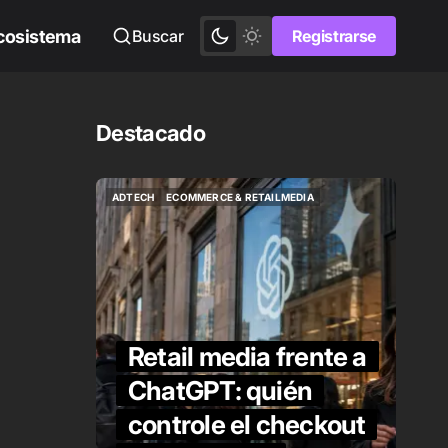
cosistema
Buscar
Registrarse
Registrarse
Destacado
ADTECH
ECOMMERCE & RETAILMEDIA
ADTECH
ECOMMERCE & RETAILMEDIA
Retail media frente a
ChatGPT: quién
 es
controle el checkout