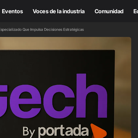
Eventos
Voces de la industria
Comunidad
E
specializado Que Impulsa Decisiones Estratégicas
H
IA
COLUMNAS
H
IA
COLUMNAS
tualización:
hatGPT Ads llega a
xico con píxel,
atching automático
 conversiones
Comprar
odeladas. Así
influencers no