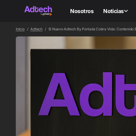
Nosotros
Noticias
Inicio
Adtech
El Nuevo Adtech By Portada Cobra Vida: Contenido E
ADTEC
ADTEC
Ac
C
Mé
m
y
m