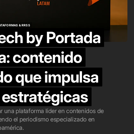
unciona el nuevo
hacer influenc
tack de OpenAI
marketing
ATAFORMAS & RRSS
o. 7, 2026
ago. 4, 2026
ech by Portada
ATAFORMAS & RRSS
a: contenido
do que impulsa
 estratégicas
r una plataforma líder en contenidos de
iendo el periodismo especializado en
oamérica.