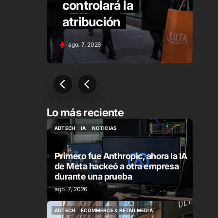
er
controlará la
atribución
ago. 7, 2026
Lo más reciente
ADTECH
IA
NOTICIAS
ADTECH
IA
NOTICIAS
Primero fue Anthropic, ahora la IA
de Meta hackeó a otra empresa
durante una prueba
ago. 7, 2026
ADTECH
ECOMMERCE & RETAILMEDIA