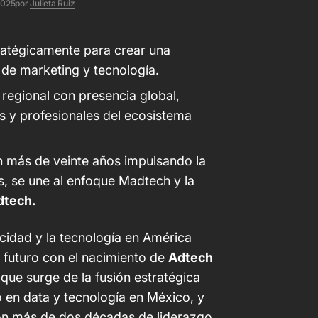
2025
por
Julieta Ruiz
ratégicamente para crear una
 de marketing y tecnología.
 regional con presencia global,
 y profesionales del ecosistema
n más de veinte años impulsando la
 se une al enfoque Madtech y la
dtech.
licidad y la tecnología en América
l futuro con el nacimiento de
Adtech
que surge de la fusión estratégica
 en data y tecnología en México, y
 con más de dos décadas de liderazgo