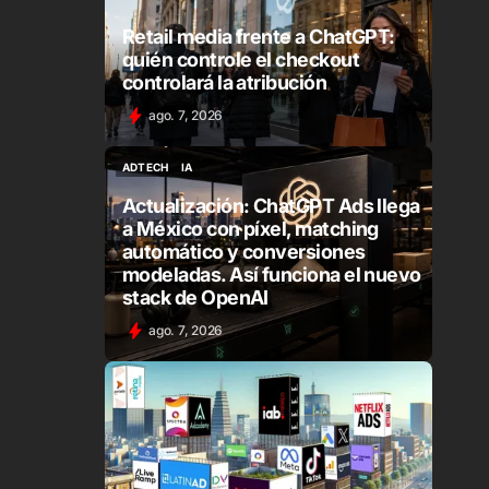
ADTECH
ECOMMERCE & RETAILMEDIA
Retail media frente a ChatGPT:
quién controle el checkout
controlará la atribución
ago. 7, 2026
ADTECH
IA
ADTECH
IA
Actualización: ChatGPT Ads llega
a México con píxel, matching
automático y conversiones
modeladas. Así funciona el nuevo
stack de OpenAI
ago. 7, 2026