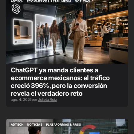
ADTECH
ECOMMERCE & RETAILMEDIA
NOTICIAS
ADTECH
ECOMMERCE & RETAILMEDIA
NOTICIAS
ChatGPT ya manda clientes a
ecommerce mexicanos: el tráfico
creció 396%, pero la conversión
revela el verdadero reto
ago. 4, 2026
por
Julieta Ruiz
ADTECH
NOTICIAS
PLATAFORMAS & RRSS
ADTECH
NOTICIAS
PLATAFORMAS & RRSS