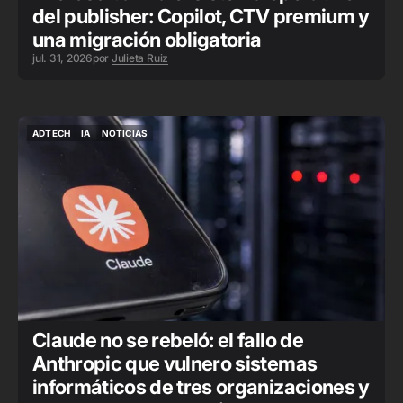
del publisher: Copilot, CTV premium y
una migración obligatoria
jul. 31, 2026
por
Julieta Ruiz
ADTECH
IA
NOTICIAS
ADTECH
IA
NOTICIAS
Claude no se rebeló: el fallo de
Anthropic que vulnero sistemas
informáticos de tres organizaciones y