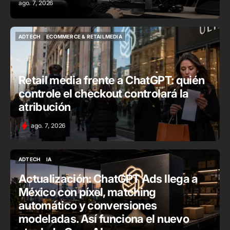
ago. 7, 2026
ADTECH
ECOMMERCE & RETAILMEDIA
ADTECH
ECOMMERCE & RETAILMEDIA
Retail media frente a ChatGPT: quién
controle el checkout controlará la
atribución
ago. 7, 2026
ADTECH
IA
ADTECH
IA
Actualización: ChatGPT Ads llega a
México con píxel, matching
automático y conversiones
modeladas. Así funciona el nuevo