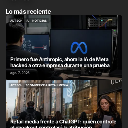
Lo más reciente
ADTECH
IA
NOTICIAS
ADTECH
IA
NOTICIAS
Primero fue Anthropic, ahora la IA de Meta
hackeó a otra empresa durante una prueba
ago. 7, 2026
ADTECH
ECOMMERCE & RETAILMEDIA
ADTECH
ECOMMERCE & RETAILMEDIA
Retail media frente a ChatGPT: quién controle
el checkout controlará la atribución