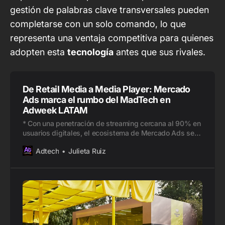
gestión de palabras clave transversales pueden
completarse con un solo comando, lo que
representa una ventaja competitiva para quienes
adopten esta
tecnología
antes que sus rivales.
De Retail Media a Media Player: Mercado
Ads marca el rumbo del MadTech en
Adweek LATAM
* Con una penetración de streaming cercana al 90% en
usuarios digitales, el ecosistema de Mercado Ads se
fortalece con Mercado Play. * La compañía también
Adtech
Julieta Ruiz
presentó sus capacidades tecnológicas más
avanzadas. * El mensaje fue claro: el CTV no es el
futuro, es el presente. La edición 2025 de Advertising
Week LATAM