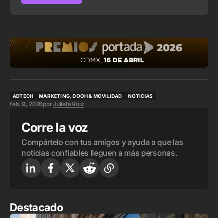
ADTECH
MARKETING, DOOH & MOVILIDAD
NOTICIAS
feb. 9, 2026
por
Julieta Ruiz
ADTECH
MARKETING, DOOH & MOVILIDAD
NOTICIAS
Corre la voz
Compártelo con tus amigos y ayuda a que las
noticias confiables lleguen a más personas.
Destacado