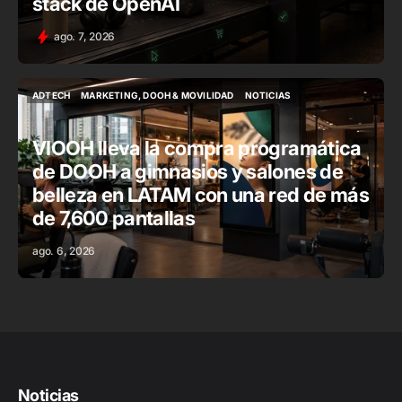
stack de OpenAI
ago. 7, 2026
ADTECH
MARKETING, DOOH & MOVILIDAD
NOTICIAS
ADTECH
MARKETING, DOOH & MOVILIDAD
NOTICIAS
VIOOH lleva la compra programática
de DOOH a gimnasios y salones de
belleza en LATAM con una red de más
de 7,600 pantallas
ago. 6, 2026
Noticias