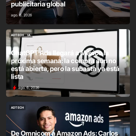
publicitaria global
ago. 6, 2026
ADTECH
IA
ADTECH
IA
ChatGPT Ads llegará a México la
próxima semana: la compra aún no
está abierta, pero la subasta ya está
lista
ago. 6, 2026
ADTECH
ADTECH
De Omnicom a Amazon Ads: Carlos