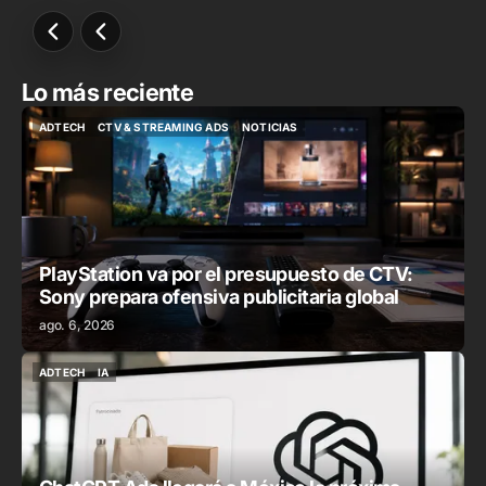
Lo más reciente
ADTECH
CTV & STREAMING ADS
NOTICIAS
ADTECH
CTV & STREAMING ADS
NOTICIAS
PlayStation va por el presupuesto de CTV:
Sony prepara ofensiva publicitaria global
ago. 6, 2026
ADTECH
IA
ADTECH
IA