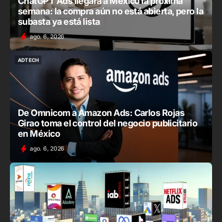
ChatGPT Ads llegará a México la próxima
semana: la compra aún no está abierta, pero la
subasta ya está lista
ago. 6, 2026
ADTECH
ADTECH
De Omnicom a Amazon Ads: Carlos Rojas
Girao toma el control del negocio publicitario
en México
ago. 6, 2026