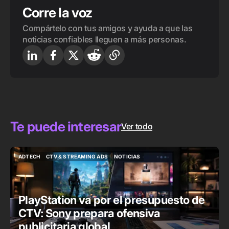
Corre la voz
Compártelo con tus amigos y ayuda a que las
noticias confiables lleguen a más personas.
Te puede interesar
Ver todo
ADTECH
CTV & STREAMING ADS
NOTICIAS
ADTECH
CTV & STREAMING ADS
NOTICIAS
PlayStation va por el presupuesto de
CTV: Sony prepara ofensiva
publicitaria global