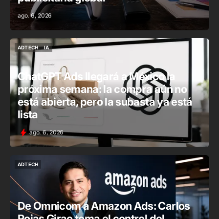
ago. 6, 2026
ADTECH
IA
ADTECH
IA
ChatGPT Ads llegará a México la
próxima semana: la compra aún no
está abierta, pero la subasta ya está
lista
ago. 6, 2026
ADTECH
ADTECH
De Omnicom a Amazon Ads: Carlos
Rojas Girao toma el control del