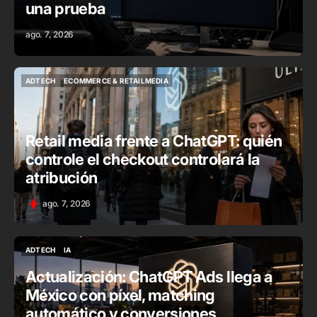
una prueba
ago. 7, 2026
ADTECH
ECOMMERCE & RETAILMEDIA
ADTECH
ECOMMERCE & RETAILMEDIA
Retail media frente a ChatGPT: quién
controle el checkout controlará la
atribución
ago. 7, 2026
ADTECH
IA
ADTECH
IA
Actualización: ChatGPT Ads llega a
México con píxel, matching
automático y conversiones