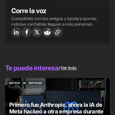
ADTECH
EVENTOS & NETWORKING
Corre la voz
Compártelo con tus amigos y ayuda a que las
noticias confiables lleguen a más personas.
Te puede interesar
Ver todo
ADTECH
IA
NOTICIAS
ADTECH
IA
NOTICIAS
Primero fue Anthropic, ahora la IA de
Meta hackeó a otra empresa durante