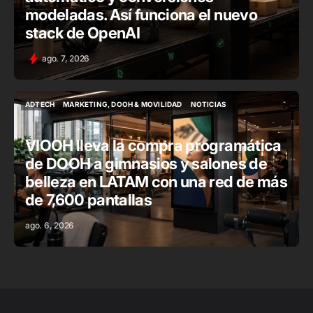
modeladas. Así funciona el nuevo
stack de OpenAI
ago. 7, 2026
ADTECH
MARKETING, DOOH & MOVILIDAD
NOTICIAS
ADTECH
MARKETING, DOOH & MOVILIDAD
NOTICIAS
VIOOH lleva la compra programática
de DOOH a gimnasios y salones de
belleza en LATAM con una red de más
de 7,600 pantallas
ago. 6, 2026