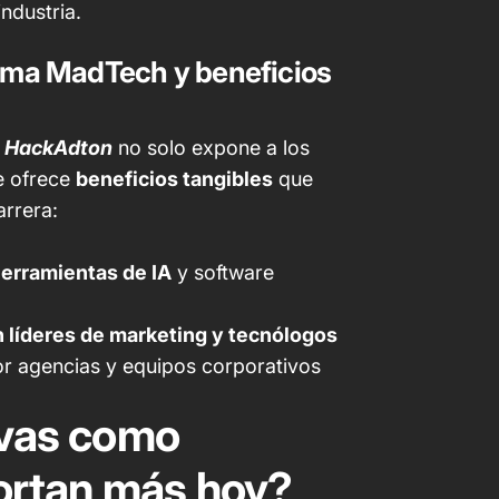
industria.
ema MadTech y beneficios
,
HackAdton
no solo expone a los
ue ofrece
beneficios tangibles
que
arrera:
herramientas de IA
y software
 líderes de marketing y tecnólogos
r agencias y equipos corporativos
ivas como
rtan más hoy?