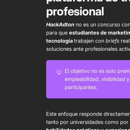
profesional
HackAdton
no es un concurso con
para que
estudiantes de marketin
tecnología
trabajen con
briefs
real
soluciones ante profesionales activ
El objetivo no es solo premi
💡
empleabilidad, visibilidad 
participantes.
Este enfoque responde directament
tanto por universidades como po