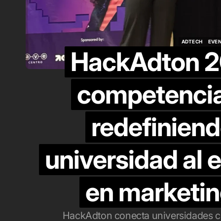
pu
M
ADTECH
EVE
ag
HackAdton 2
ADTECH
EVE
competenci
redefiniend
universidad al 
en marketin
HackAdton conecta universidades co