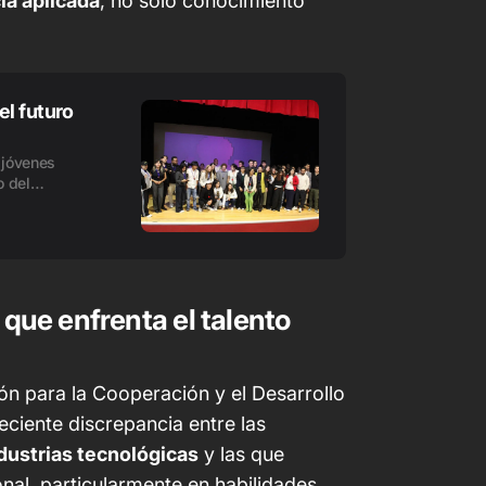
ia aplicada
, no solo conocimiento
l futuro
 jóvenes
o del
tividad.
universitaria
 que enfrenta el talento
ón para la Cooperación y el Desarrollo
reciente discrepancia entre las
dustrias tecnológicas
y las que
onal, particularmente en habilidades