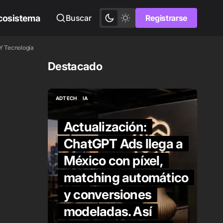
cosistema
Buscar
Registrarse
Registrarse
Y Tecnología
Destacado
ADTECH
IA
ADTECH
IA
Actualización:
ChatGPT Ads llega a
México con píxel,
matching automático
y conversiones
 es
modeladas. Así