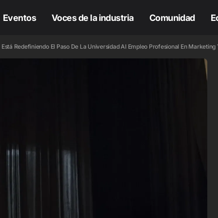
Eventos
Voces de la industria
Comunidad
E
á Redefiniendo El Paso De La Universidad Al Empleo Profesional En Marketing 
H
COLUMNAS
H
COLUMNAS
e Omnicom a
mazon Ads: Carlos
jas Girao toma el
Comprar
ntrol del negocio
influencers no