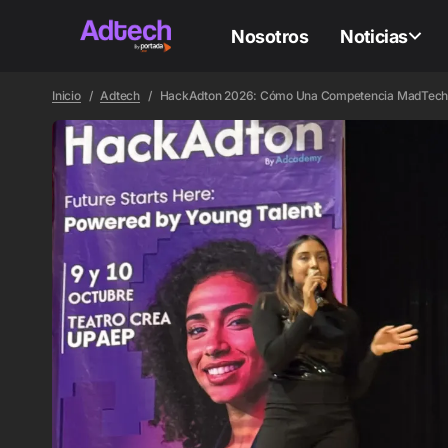
Nosotros
Noticias
Inicio
Adtech
HackAdton 2026: Cómo Una Competencia MadTech Est
ADTEC
ADTEC
D
A
Ro
co