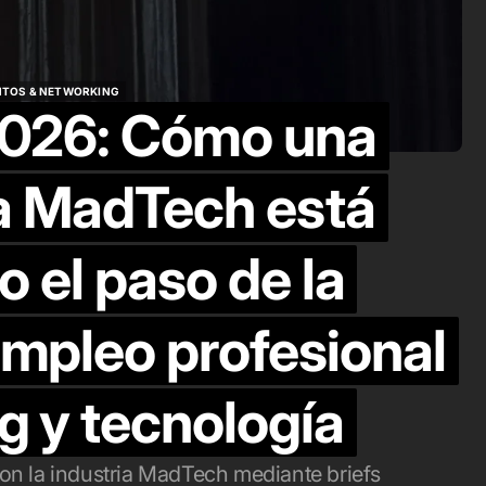
blicitario en
hacer influenc
éxico
marketing
NTOS & NETWORKING
o. 6, 2026
ago. 4, 2026
026: Cómo una
NTOS & NETWORKING
a MadTech está
o el paso de la
empleo profesional
g y tecnología
n la industria MadTech mediante briefs