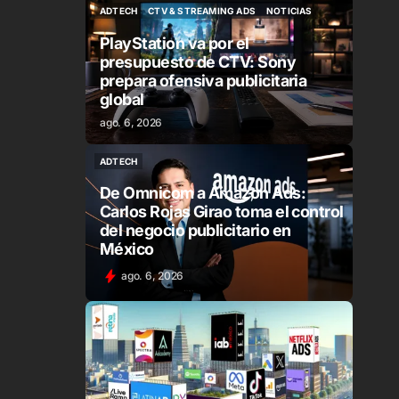
ADTECH
CTV & STREAMING ADS
NOTICIAS
ADTECH
CTV & STREAMING ADS
NOTICIAS
PlayStation va por el
presupuesto de CTV: Sony
prepara ofensiva publicitaria
global
ago. 6, 2026
ADTECH
ADTECH
De Omnicom a Amazon Ads:
Carlos Rojas Girao toma el control
del negocio publicitario en
México
ago. 6, 2026