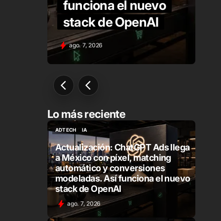
er
funciona el nuevo
stack de OpenAI
ago. 7, 2026
Lo más reciente
ADTECH
IA
ADTECH
IA
Actualización: ChatGPT Ads llega
a México con píxel, matching
automático y conversiones
modeladas. Así funciona el nuevo
stack de OpenAI
ago. 7, 2026