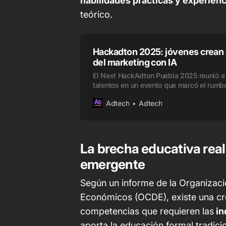
habilidades prácticas y experienc
teórico.
Hackadton 2025: jóvenes crean e
del marketing con IA
El Next HackAdton Puebla 2025 reunió a
talentos en un evento que marcó el rumb
marketing del futuro con IA y mucha crea
Adtech
Adtech
Conoce lo mejor de esta experiencia inter
aquí.
La brecha educativa real
emergente
Según un informe de la
Organizaci
Económicos (OCDE)
, existe una c
competencias que requieren las
in
aporta la educación formal tradici