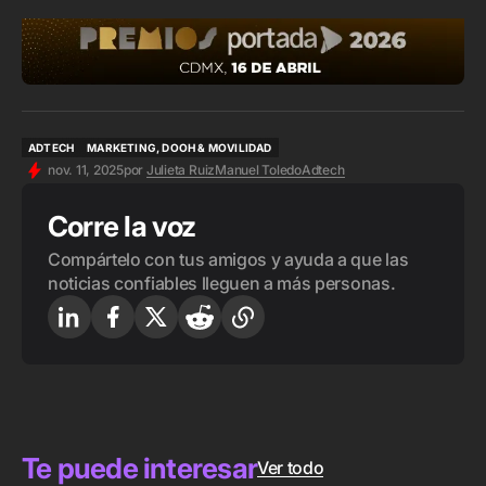
ADTECH
MARKETING, DOOH & MOVILIDAD
ADTECH
MARKETING, DOOH & MOVILIDAD
nov. 11, 2025
por
Julieta Ruiz
Manuel Toledo
Adtech
Corre la voz
Compártelo con tus amigos y ayuda a que las
noticias confiables lleguen a más personas.
Te puede interesar
Ver todo