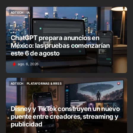
ADTECH
IA
ADTECH
IA
ChatGPT prepara anuncios en
México: las pruebas comenzarían
este 6 de agosto
ago. 6, 2026
ADTECH
PLATAFORMAS & RRSS
ADTECH
PLATAFORMAS & RRSS
Disney y TikTok construyen un nuevo
puente entre creadores, streaming y
publicidad