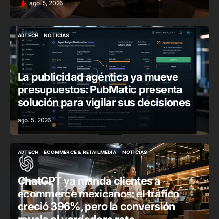
ago. 5, 2026
ADTECH
NOTICIAS
ADTECH
NOTICIAS
La publicidad agéntica ya mueve
presupuestos: PubMatic presenta
solución para vigilar sus decisiones
ago. 5, 2026
ADTECH
ECOMMERCE & RETAILMEDIA
NOTICIAS
ADTECH
ECOMMERCE & RETAILMEDIA
NOTICIAS
ChatGPT ya manda clientes a
ecommerce mexicanos: el tráfico
creció 396%, pero la conversión