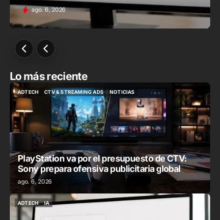
ago. 6, 2026
Lo más reciente
ADTECH
CTV & STREAMING ADS
NOTICIAS
ADTECH
CTV & STREAMING ADS
NOTICIAS
PlayStation va por el presupuesto de CTV:
Sony prepara ofensiva publicitaria global
ago. 6, 2026
ADTECH
IA
ADTECH
IA