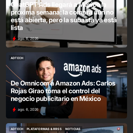
ChatGPT Ads llegará a México la
próxima semana: la compra aún no
está abierta, pero la subasta ya está
lista
ago. 6, 2026
ADTECH
ADTECH
De Omnicom a Amazon Ads: Carlos
Rojas Girao toma el control del
negocio publicitario en México
ago. 6, 2026
ADTECH
PLATAFORMAS & RRSS
NOTICIAS