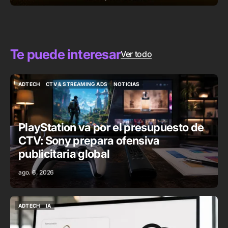
Te puede interesar
Ver todo
ADTECH
CTV & STREAMING ADS
NOTICIAS
ADTECH
CTV & STREAMING ADS
NOTICIAS
PlayStation va por el presupuesto de
CTV: Sony prepara ofensiva
publicitaria global
ago. 6, 2026
ADTECH
IA
ADTECH
IA