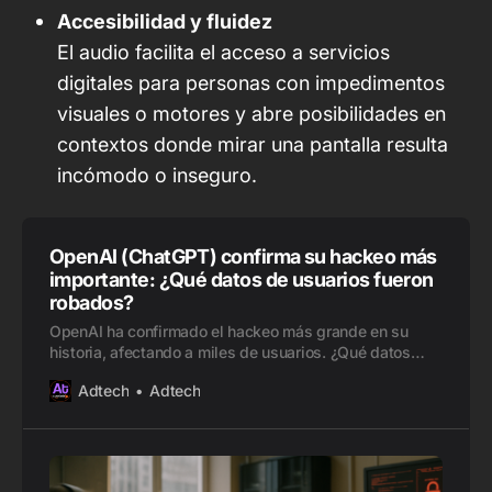
Accesibilidad y fluidez
El audio facilita el acceso a servicios
digitales para personas con impedimentos
visuales o motores y abre posibilidades en
contextos donde mirar una pantalla resulta
incómodo o inseguro.
OpenAI (ChatGPT) confirma su hackeo más
importante: ¿Qué datos de usuarios fueron
robados?
OpenAI ha confirmado el hackeo más grande en su
historia, afectando a miles de usuarios. ¿Qué datos
fueron robados y cuáles son las implicaciones para la
Adtech
Adtech
privacidad?