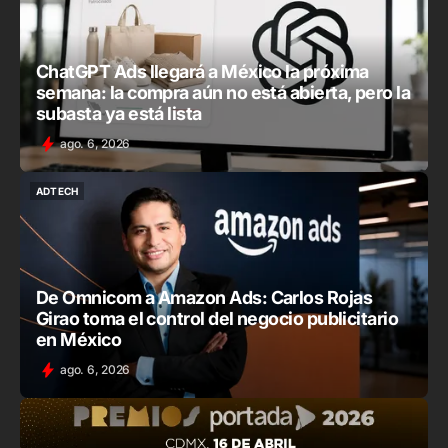
ChatGPT Ads llegará a México la próxima
semana: la compra aún no está abierta, pero la
subasta ya está lista
ago. 6, 2026
ADTECH
ADTECH
De Omnicom a Amazon Ads: Carlos Rojas
Girao toma el control del negocio publicitario
en México
ago. 6, 2026