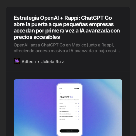
Estrategia OpenAI + Rappi: ChatGPT Go
abre la puerta a que pequeñas empresas
accedan por primera vez a IA avanzada con
precios accesibles
OpenAI lanza ChatGPT Go en México junto a Rappi,
ofreciendo acceso masivo a IA avanzada a bajo costo.
Un movimiento clave para la adopción digital en
Adtech
Julieta Ruiz
Latinoamérica.