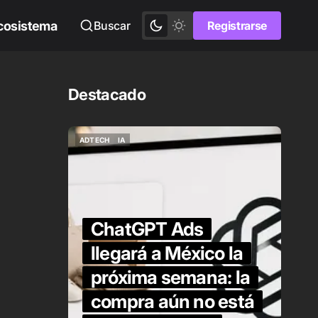
cosistema
Buscar
Registrarse
Registrarse
Destacado
ADTECH
IA
ADTECH
IA
ChatGPT Ads
llegará a México la
próxima semana: la
 es
compra aún no está