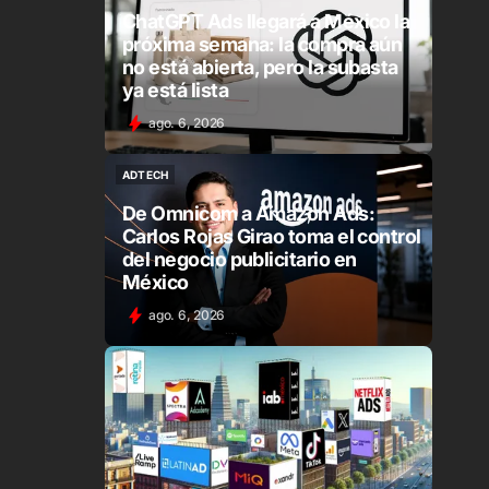
ADTECH
IA
ChatGPT Ads llegará a México la
próxima semana: la compra aún
no está abierta, pero la subasta
ya está lista
ago. 6, 2026
ADTECH
ADTECH
De Omnicom a Amazon Ads:
Carlos Rojas Girao toma el control
del negocio publicitario en
México
ago. 6, 2026