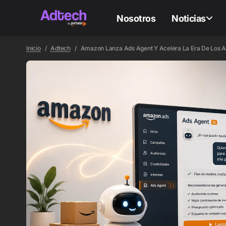
Nosotros
Noticias
Inicio
Adtech
Amazon Lanza Ads Agent Y Acelera La Era De Los A
ADTEC
ADTEC
D
A
Ro
co