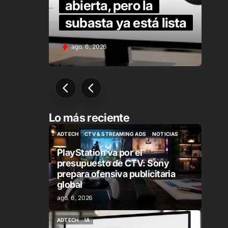
er
abierta, pero la
subasta ya está lista
ago. 6, 2026
Lo más reciente
ADTECH
CTV & STREAMING ADS
NOTICIAS
ADTECH
CTV & STREAMING ADS
NOTICIAS
PlayStation va por el
presupuesto de CTV: Sony
prepara ofensiva publicitaria
global
ago. 6, 2026
ADTECH
IA