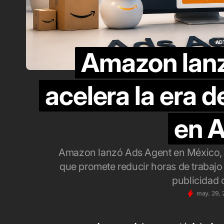
pu
M
AD
ag
Amazon lanz
AD
acelera la era d
en 
Amazon lanzó Ads Agent en México,
que promete reducir horas de trabajo o
publicidad 
may. 29,