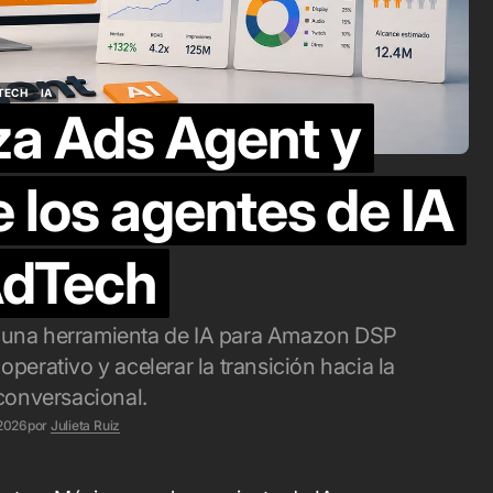
blicitario en
hacer influenc
éxico
marketing
TECH
IA
o. 6, 2026
ago. 4, 2026
a Ads Agent y
TECH
IA
e los agentes de IA
AdTech
 una herramienta de IA para Amazon DSP
perativo y acelerar la transición hacia la
conversacional.
 2026
por
Julieta Ruiz