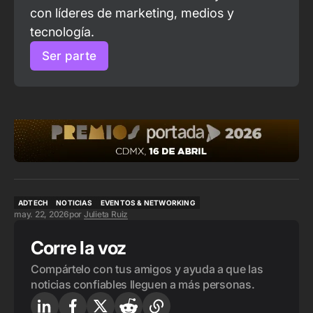
con líderes de marketing, medios y 
tecnología.
Ser parte
ADTECH
NOTICIAS
EVENTOS & NETWORKING
may. 22, 2026
por
Julieta Ruiz
ADTECH
NOTICIAS
EVENTOS & NETWORKING
Corre la voz
Compártelo con tus amigos y ayuda a que las
noticias confiables lleguen a más personas.