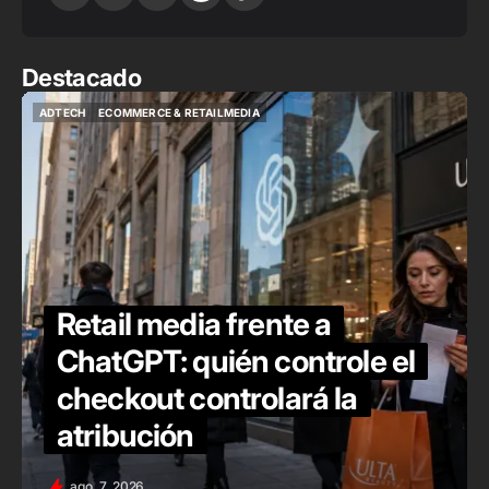
Destacado
ADTECH
ECOMMERCE & RETAILMEDIA
ADTECH
ECOMMERCE & RETAILMEDIA
Retail media frente a
ChatGPT: quién controle el
checkout controlará la
atribución
ago. 7, 2026