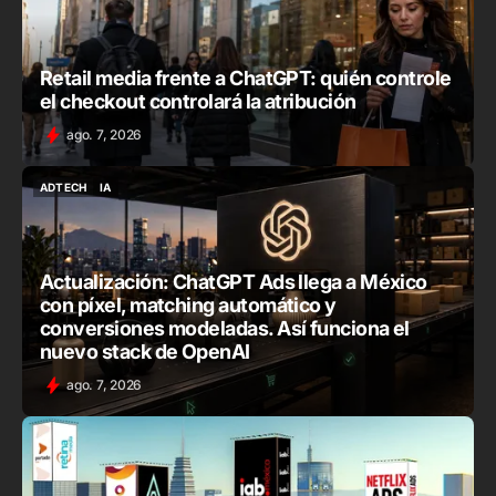
Retail media frente a ChatGPT: quién controle
el checkout controlará la atribución
ago. 7, 2026
ADTECH
IA
ADTECH
IA
Actualización: ChatGPT Ads llega a México
con píxel, matching automático y
conversiones modeladas. Así funciona el
nuevo stack de OpenAI
ago. 7, 2026