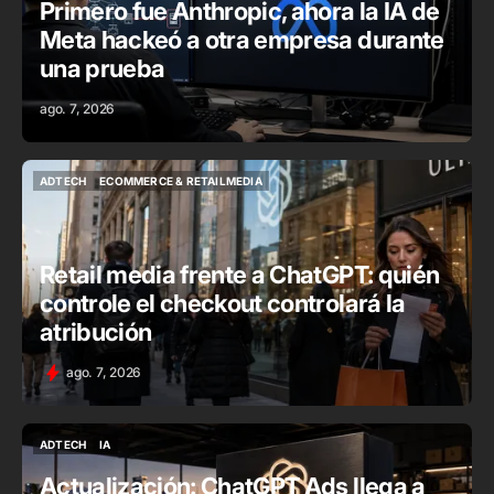
Primero fue Anthropic, ahora la IA de
Meta hackeó a otra empresa durante
una prueba
ago. 7, 2026
ADTECH
ECOMMERCE & RETAILMEDIA
ADTECH
ECOMMERCE & RETAILMEDIA
Retail media frente a ChatGPT: quién
controle el checkout controlará la
atribución
ago. 7, 2026
ADTECH
IA
ADTECH
IA
Actualización: ChatGPT Ads llega a