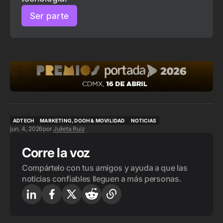
Ser parte
ADTECH
MARKETING, DOOH & MOVILIDAD
NOTICIAS
jun. 4, 2026
por
Julieta Ruiz
ADTECH
MARKETING, DOOH & MOVILIDAD
NOTICIAS
Corre la voz
Compártelo con tus amigos y ayuda a que las
noticias confiables lleguen a más personas.