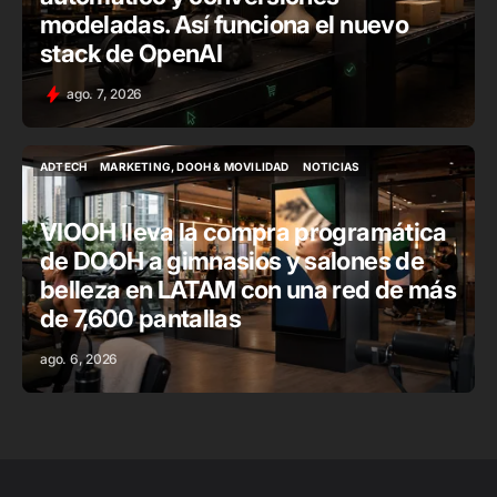
modeladas. Así funciona el nuevo
stack de OpenAI
ago. 7, 2026
ADTECH
MARKETING, DOOH & MOVILIDAD
NOTICIAS
ADTECH
MARKETING, DOOH & MOVILIDAD
NOTICIAS
VIOOH lleva la compra programática
de DOOH a gimnasios y salones de
belleza en LATAM con una red de más
de 7,600 pantallas
ago. 6, 2026