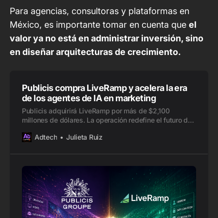
Para agencias, consultoras y plataformas en
México, es importante tomar en cuenta que
el
valor ya no está en administrar inversión, sino
en diseñar arquitecturas de crecimiento.
Publicis compra LiveRamp y acelera la era
de los agentes de IA en marketing
Publicis adquirirá LiveRamp por más de $2,100
millones de dólares. La operación redefine el futuro del
AdTech, la identidad, los clean rooms y la IA en
Adtech
Julieta Ruiz
marketing.