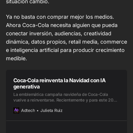
situación cambió.
Ya no basta con comprar mejor los medios.
Ahora Coca-Cola necesita alguien que pueda
conectar inversión, audiencias, creatividad
dinámica, datos propios, retail media, commerce
e inteligencia artificial para producir crecimiento
medible.
Coca‑Cola reinventa la Navidad con IA
generativa
La emblemática campaña navideña de Coca-Cola
vuelve a reinventarse. Recientemente y para este 2025,
la marca presentó una nueva versión de su icónico
Adtech
Julieta Ruiz
anuncio “Holidays Are Coming”, esta vez producida
íntegramente con herramientas de inteligencia artificial
generativa (IA). Luego de que en 2024 el experimento
no fuera del agrado de