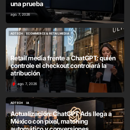
una prueba
ago. 7, 2026
ADTECH
ECOMMERCE & RETAILMEDIA
ADTECH
ECOMMERCE & RETAILMEDIA
Retail media frente a ChatGPT: quién
controle el checkout controlará la
atribución
ago. 7, 2026
ADTECH
IA
ADTECH
IA
Actualización: ChatGPT Ads llega a
México con píxel, matching
automático y conversiones